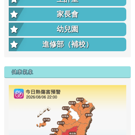
家長會
幼兒園
進修部（補校）
右邊區域內容
健康氣象