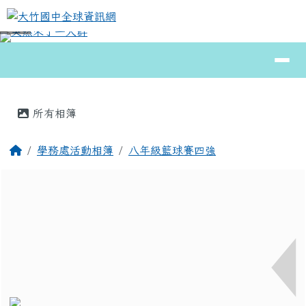
大竹國中全球資訊網
跳至主內容區
導覽列
⏸
頁尾區域
主內容區域
所有相簿
回首頁
學務處活動相簿
八年級籃球賽四強