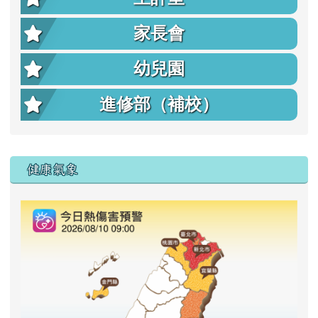
家長會
幼兒園
進修部（補校）
右邊區域內容
健康氣象