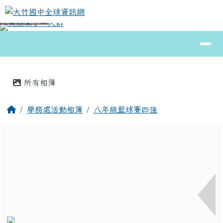
大竹國中全球資訊網
跳至主內容區
導覽列
⏸
頁尾區域
主內容區域
所有相簿
回首頁
學務處活動相簿
八年級籃球賽四強