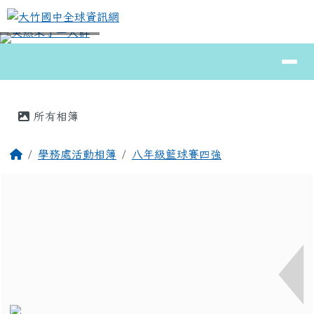
大竹國中全球資訊網
跳至主內容區
導覽列
⏸
頁尾區域
主內容區域
所有相簿
回首頁
學務處活動相簿
八年級籃球賽四強