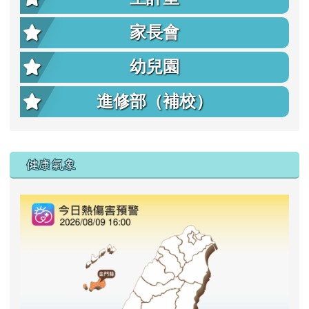
家長會
幼兒園
進修部（補校）
右邊區域內容
健康氣象