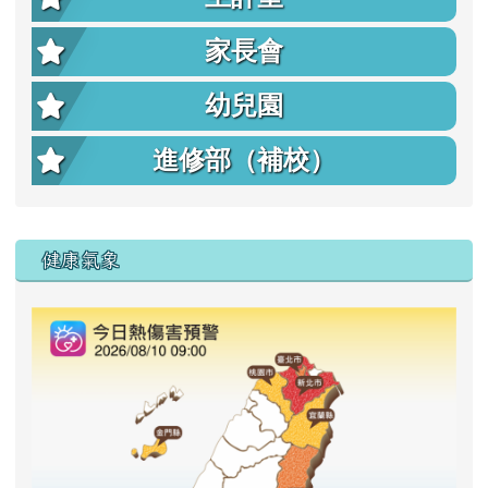
家長會
幼兒園
進修部（補校）
右邊區域內容
健康氣象