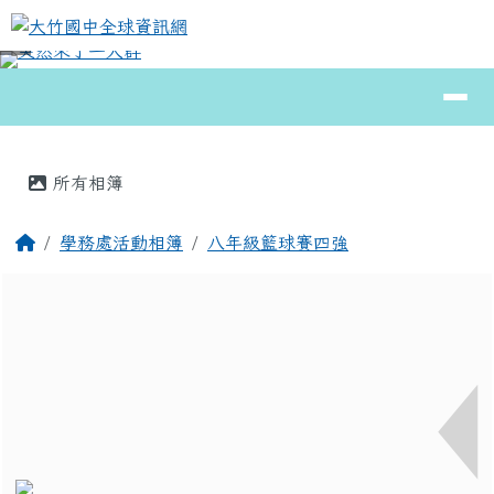
大竹國中全球資訊網
跳至主內容區
導覽列
⏸
頁尾區域
主內容區域
所有相簿
回首頁
學務處活動相簿
八年級籃球賽四強