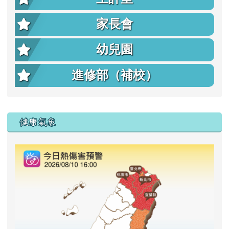
家長會
幼兒園
進修部（補校）
右邊區域內容
健康氣象