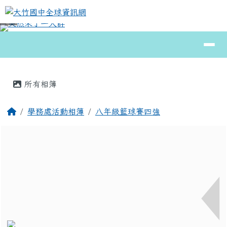
大竹國中全球資訊網
跳至主內容區
導覽列
⏸
頁尾區域
主內容區域
所有相簿
回首頁
學務處活動相簿
八年級籃球賽四強