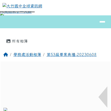
大竹國中全球資訊網
跳至主內容區
導覽列
⏸
頁尾區域
主內容區域
所有相簿
回首頁
學務處活動相簿
第53屆畢業典禮-20230608