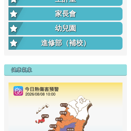
家長會
幼兒園
進修部（補校）
右邊區域內容
健康氣象