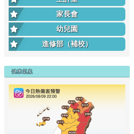
家長會
幼兒園
進修部（補校）
右邊區域內容
健康氣象