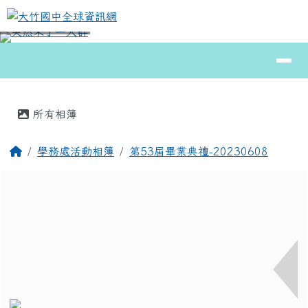
大竹國中全球資訊網
跳至主內容區
導覽列
⏸
頁尾區域
主內容區域
所有相簿
回首頁
學務處活動相簿
第53屆畢業典禮-20230608