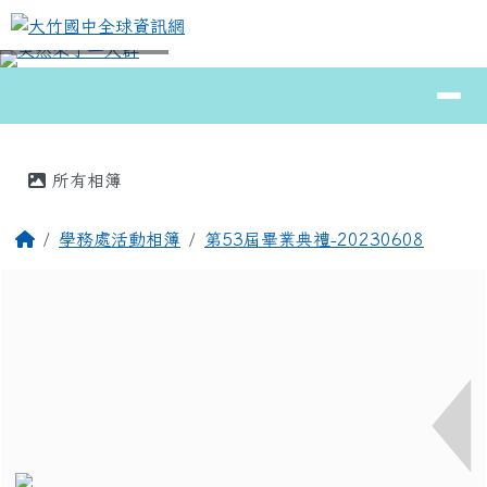
大竹國中全球資訊網
跳至主內容區
導覽列
⏸
頁尾區域
主內容區域
所有相簿
回首頁
學務處活動相簿
第53屆畢業典禮-20230608