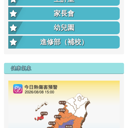
家長會
幼兒園
進修部（補校）
右邊區域內容
健康氣象