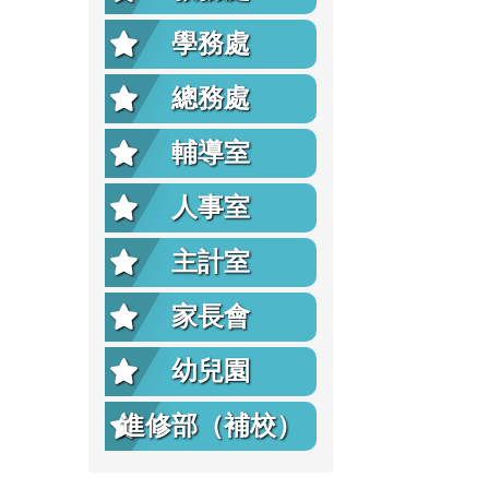
學務處
總務處
輔導室
人事室
主計室
家長會
幼兒園
進修部（補校）