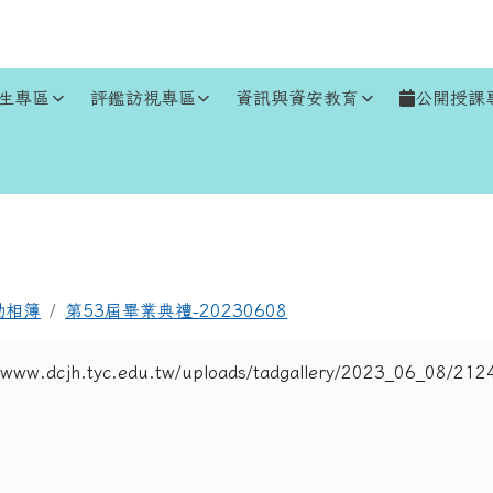
生專區
評鑑訪視專區
資訊與資安教育
公開授課
區域
動相簿
第53屆畢業典禮-20230608