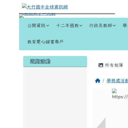
跳至主內容區
大竹國中全球資訊網
導覽列
公開資訊
十二年國教
行政及教師
學
教育愛心儲蓄專戶
頁尾區域
左邊區域內容
主內容
近期活動
所有相簿
回首頁
學務處活