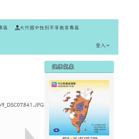
⏸
專區
大竹國中性別平等教育專區
登入
右邊區域內容
健康氣象