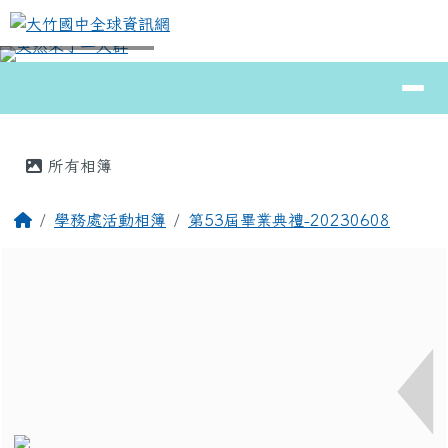
大竹國中全球資訊網
跳至主內容區
導覽列
⏸
頁尾區域
主內容區域
所有相簿
回首頁
學務處活動相簿
第53屆畢業典禮-20230608