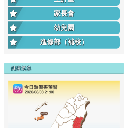
家長會
幼兒園
進修部（補校）
右邊區域內容
健康氣象