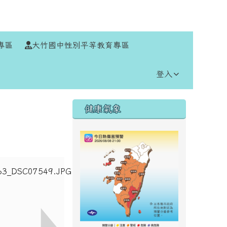
⏸
專區
大竹國中性別平等教育專區
登入
右邊區域內容
健康氣象