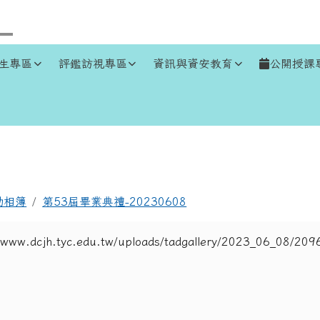
生專區
評鑑訪視專區
資訊與資安教育
公開授課
區域
動相簿
第53屆畢業典禮-20230608