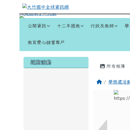
跳至主內容區
大竹國中全球資訊網
導覽列
公開資訊
十二年國教
行政及教師
學
教育愛心儲蓄專戶
頁尾區域
左邊區域內容
主內容
近期活動
所有相簿
回首頁
學務處活