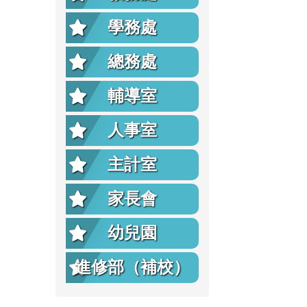
學務處
總務處
輔導室
人事室
主計室
家長會
幼兒園
進修部（補校）