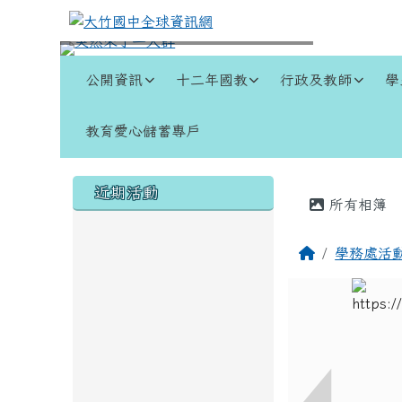
跳至主內容區
大竹國中全球資訊網
導覽列
公開資訊
十二年國教
行政及教師
學
教育愛心儲蓄專戶
頁尾區域
左邊區域內容
主內容
近期活動
所有相簿
回首頁
學務處活