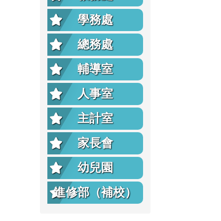
學務處
總務處
輔導室
人事室
主計室
家長會
幼兒園
進修部（補校）