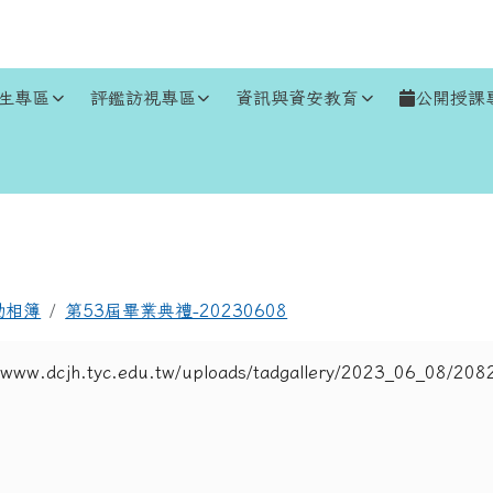
生專區
評鑑訪視專區
資訊與資安教育
公開授課
區域
動相簿
第53屆畢業典禮-20230608