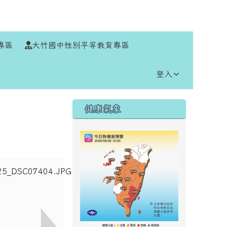
⏸
專區
大竹國中性別平等教育專區
登入
右邊區域內容
健康氣象