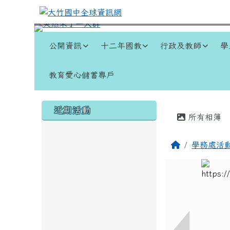
跳至主內容區
大竹國中全球資訊網
導覽列
公開資訊
十二年國教
行政及教師
學
教育愛心儲蓄專戶
頁尾區域
左邊區域內容
主內容
近期活動
所有相簿
回首頁
學務處活