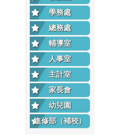
學務處
總務處
輔導室
人事室
主計室
家長會
幼兒園
進修部（補校）