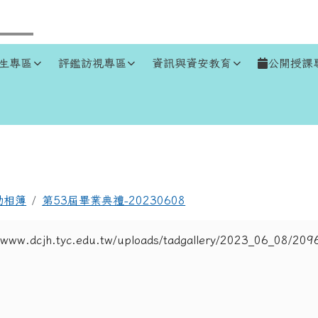
生專區
評鑑訪視專區
資訊與資安教育
公開授課
區域
動相簿
第53屆畢業典禮-20230608