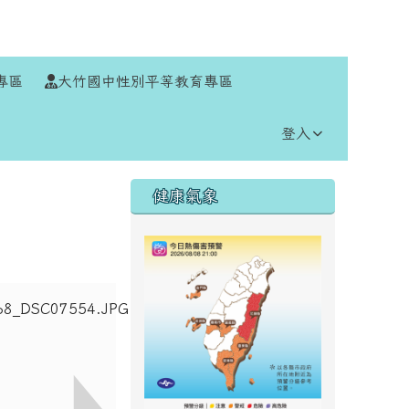
⏸
專區
大竹國中性別平等教育專區
登入
右邊區域內容
健康氣象