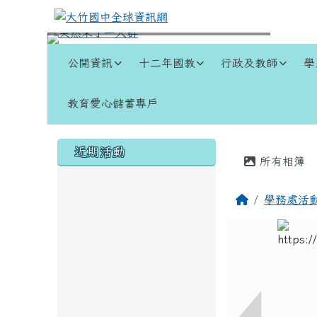
跳至主內容區
大竹國中全球資訊網
導覽列
公開資訊
十二年國教
行政及教師
學
教育愛心儲蓄專戶
頁尾區域
左邊區域內容
主內容
近期活動
所有相簿
回首頁
學務處活