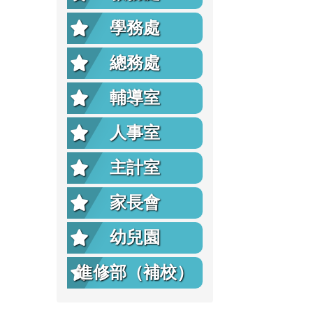
學務處
總務處
輔導室
人事室
主計室
家長會
幼兒園
進修部（補校）