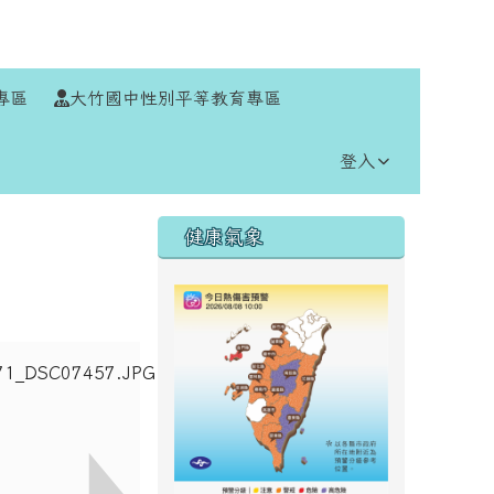
⏸
專區
大竹國中性別平等教育專區
登入
右邊區域內容
健康氣象