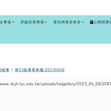
生專區
評鑑訪視專區
資訊與資安教育
公開授課
區域
動相簿
第53屆畢業典禮-20230608