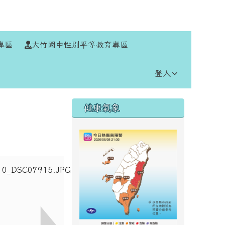
⏸
專區
大竹國中性別平等教育專區
登入
右邊區域內容
健康氣象