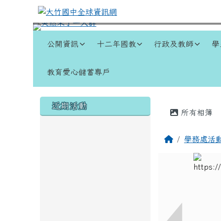
跳至主內容區
大竹國中全球資訊網
導覽列
公開資訊
十二年國教
行政及教師
學
教育愛心儲蓄專戶
頁尾區域
左邊區域內容
主內容
近期活動
所有相簿
回首頁
學務處活