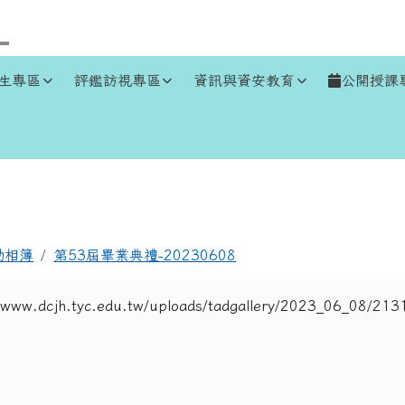
生專區
評鑑訪視專區
資訊與資安教育
公開授課
區域
動相簿
第53屆畢業典禮-20230608