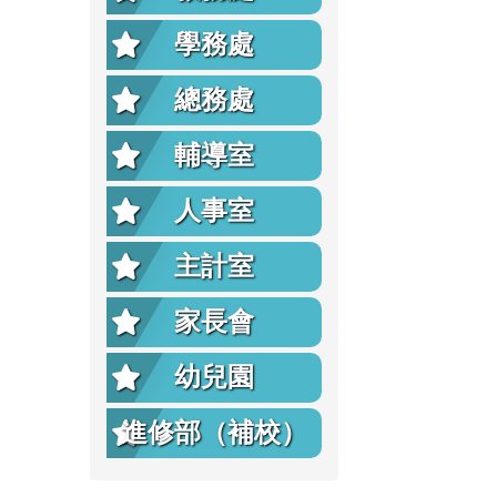
學務處
總務處
輔導室
人事室
主計室
家長會
幼兒園
進修部（補校）