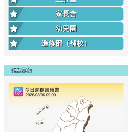
家長會
幼兒園
進修部（補校）
右邊區域內容
健康氣象