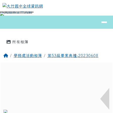
大竹國中全球資訊網
跳至主內容區
導覽列
⏸
頁尾區域
主內容區域
所有相簿
回首頁
學務處活動相簿
第53屆畢業典禮-20230608