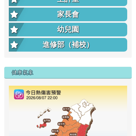
家長會
幼兒園
進修部（補校）
右邊區域內容
健康氣象