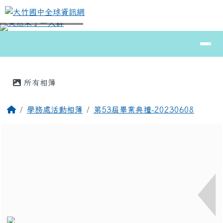
大竹國中全球資訊網
跳至主內容區
導覽列
⏸
頁尾區域
主內容區域
所有相簿
回首頁
學務處活動相簿
第53屆畢業典禮-20230608