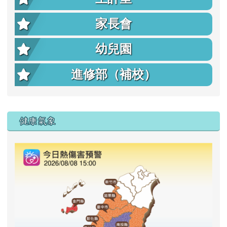
家長會
幼兒園
進修部（補校）
右邊區域內容
健康氣象