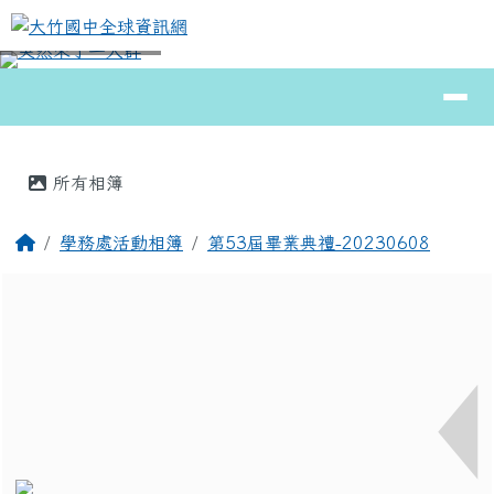
大竹國中全球資訊網
跳至主內容區
導覽列
⏸
頁尾區域
主內容區域
所有相簿
回首頁
學務處活動相簿
第53屆畢業典禮-20230608