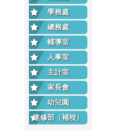
學務處
總務處
輔導室
人事室
主計室
家長會
幼兒園
進修部（補校）