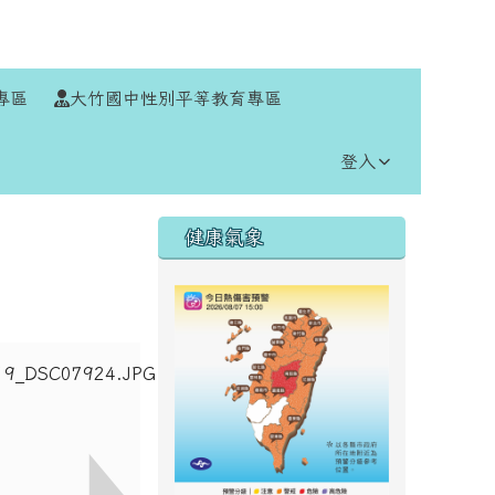
⏸
專區
大竹國中性別平等教育專區
登入
右邊區域內容
健康氣象