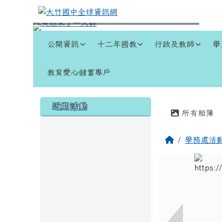
跳至主內容區
大竹國中全球資訊網
導覽列
公開資訊
十二年國教
行政及教師
學
教育愛心儲蓄專戶
頁尾區域
左邊區域內容
主內容
近期活動
所有相簿
回首頁
學務處活