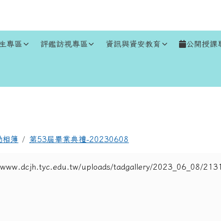
生專區
評鑑訪視專區
資訊與資安教育
公開授課
區域
動相簿
第53屆畢業典禮-20230608