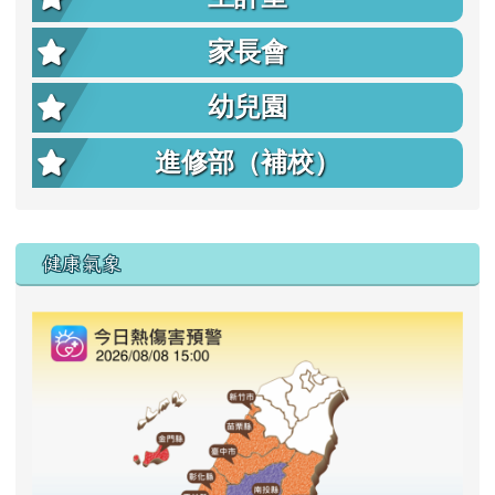
家長會
幼兒園
進修部（補校）
右邊區域內容
健康氣象