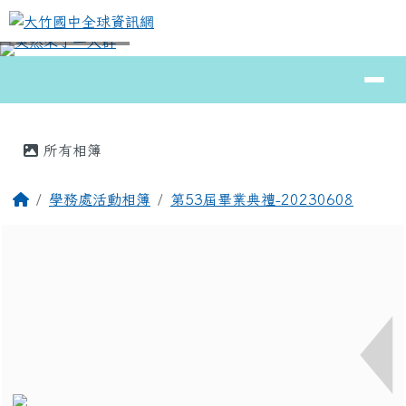
大竹國中全球資訊網
跳至主內容區
導覽列
⏸
頁尾區域
主內容區域
所有相簿
回首頁
學務處活動相簿
第53屆畢業典禮-20230608