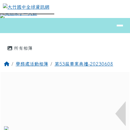
大竹國中全球資訊網
跳至主內容區
導覽列
⏸
頁尾區域
主內容區域
所有相簿
回首頁
學務處活動相簿
第53屆畢業典禮-20230608