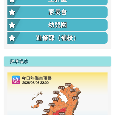
家長會
幼兒園
進修部（補校）
右邊區域內容
健康氣象