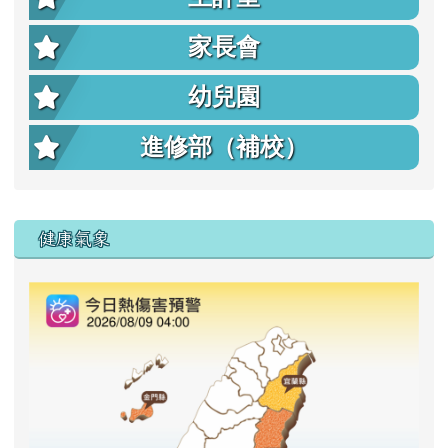
家長會
幼兒園
進修部（補校）
右邊區域內容
健康氣象