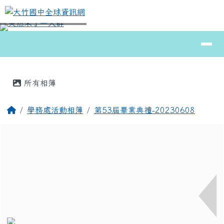
大竹國中全球資訊網
跳至主內容區
導覽列
⏸
頁尾區域
主內容區域
所有相簿
回首頁
學務處活動相簿
第53屆畢業典禮-20230608