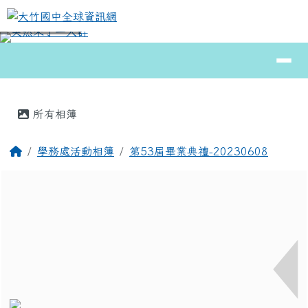
大竹國中全球資訊網
跳至主內容區
導覽列
⏸
頁尾區域
主內容區域
所有相簿
回首頁
學務處活動相簿
第53屆畢業典禮-20230608