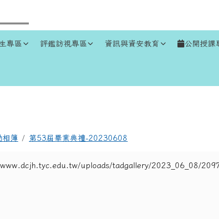
生專區
評鑑訪視專區
資訊與資安教育
公開授課
區域
動相簿
第53屆畢業典禮-20230608