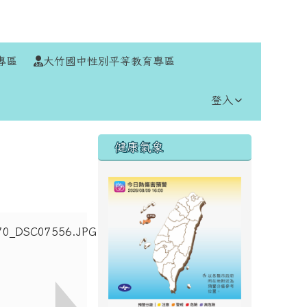
⏸
專區
大竹國中性別平等教育專區
登入
右邊區域內容
健康氣象