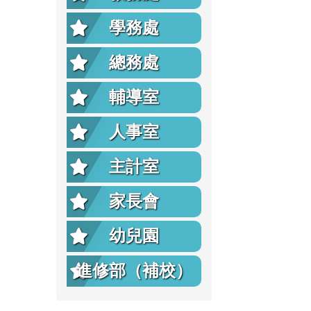
學務處
總務處
輔導室
人事室
主計室
家長會
幼兒園
進修部（補校）