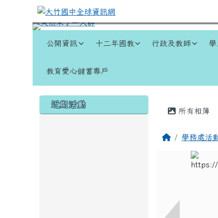
跳至主內容區
大竹國中全球資訊網
導覽列
公開資訊
十二年國教
行政及教師
學
教育愛心儲蓄專戶
頁尾區域
左邊區域內容
主內容
近期活動
所有相簿
回首頁
學務處活