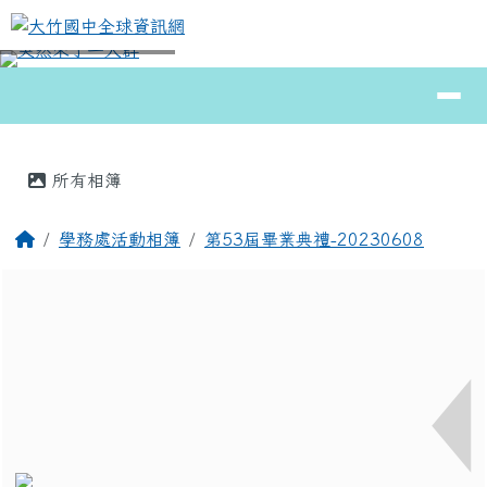
大竹國中全球資訊網
跳至主內容區
導覽列
⏸
頁尾區域
主內容區域
所有相簿
回首頁
學務處活動相簿
第53屆畢業典禮-20230608