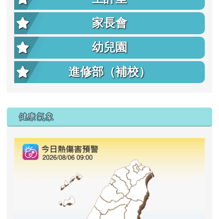
家長會
幼兒園
進修部（補校）
右邊區域內容
健康氣象