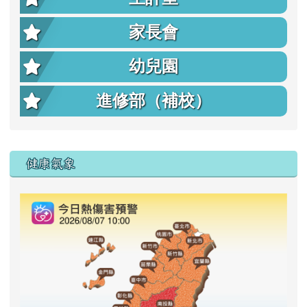
家長會
幼兒園
進修部（補校）
右邊區域內容
健康氣象