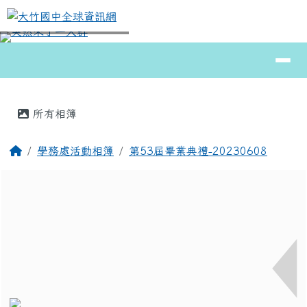
大竹國中全球資訊網
跳至主內容區
導覽列
⏸
頁尾區域
主內容區域
所有相簿
回首頁
學務處活動相簿
第53屆畢業典禮-20230608