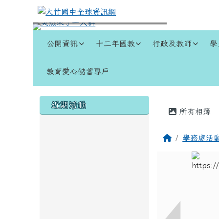
跳至主內容區
大竹國中全球資訊網
導覽列
公開資訊
十二年國教
行政及教師
學
教育愛心儲蓄專戶
頁尾區域
左邊區域內容
主內容
近期活動
所有相簿
回首頁
學務處活