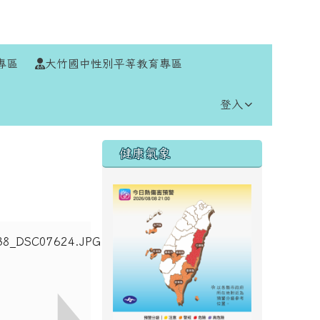
⏸
專區
大竹國中性別平等教育專區
登入
右邊區域內容
健康氣象