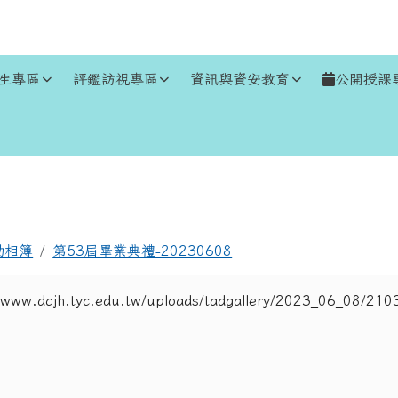
生專區
評鑑訪視專區
資訊與資安教育
公開授課
區域
動相簿
第53屆畢業典禮-20230608