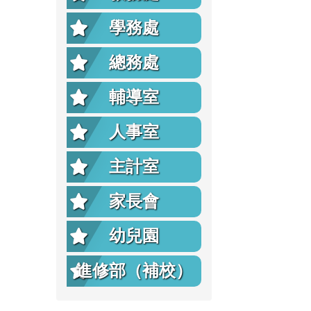
學務處
總務處
輔導室
人事室
主計室
家長會
幼兒園
進修部（補校）