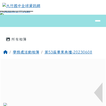
大竹國中全球資訊網
跳至主內容區
導覽列
⏸
頁尾區域
主內容區域
所有相簿
回首頁
學務處活動相簿
第53屆畢業典禮-20230608