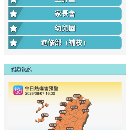
家長會
幼兒園
進修部（補校）
右邊區域內容
健康氣象