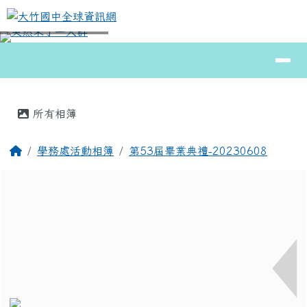
大竹國中全球資訊網
跳至主內容區
導覽列
⏸
頁尾區域
主內容區域
所有相簿
回首頁
學務處活動相簿
第53屆畢業典禮-20230608