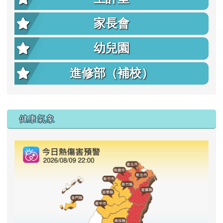
家長會
幼兒園
進修部（補校）
右邊區域內容
健康氣象