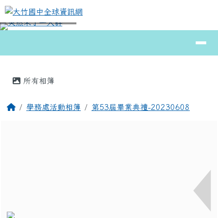
大竹國中全球資訊網
跳至主內容區
導覽列
⏸
頁尾區域
主內容區域
所有相簿
回首頁
學務處活動相簿
第53屆畢業典禮-20230608