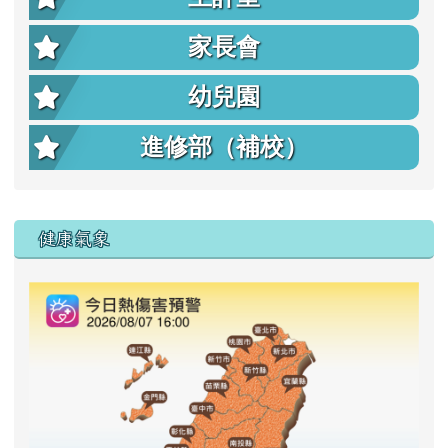
家長會
幼兒園
進修部（補校）
右邊區域內容
健康氣象