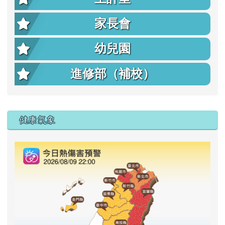
家長會
幼兒園
進修部（補校）
右邊區域內容
健康氣象