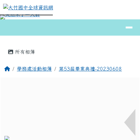
大竹國中全球資訊網
跳至主內容區
導覽列
⏸
頁尾區域
主內容區域
所有相簿
回首頁
學務處活動相簿
第53屆畢業典禮-20230608