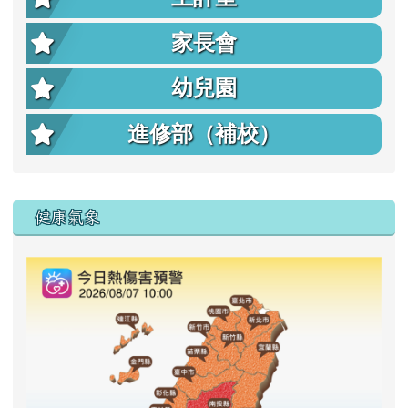
家長會
幼兒園
進修部（補校）
右邊區域內容
健康氣象