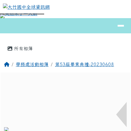
大竹國中全球資訊網
跳至主內容區
導覽列
⏸
頁尾區域
主內容區域
所有相簿
回首頁
學務處活動相簿
第53屆畢業典禮-20230608