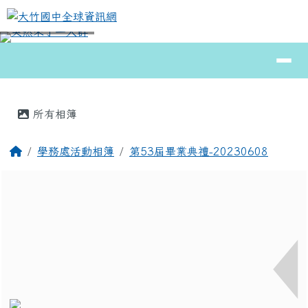
大竹國中全球資訊網
跳至主內容區
導覽列
⏸
頁尾區域
主內容區域
所有相簿
回首頁
學務處活動相簿
第53屆畢業典禮-20230608