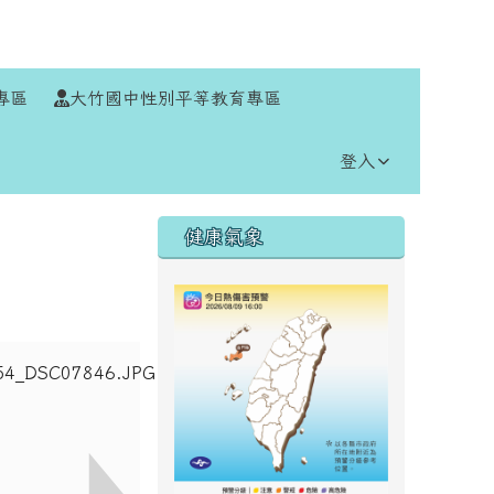
⏸
專區
大竹國中性別平等教育專區
登入
右邊區域內容
健康氣象