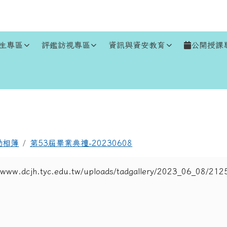
生專區
評鑑訪視專區
資訊與資安教育
公開授課
區域
動相簿
第53屆畢業典禮-20230608