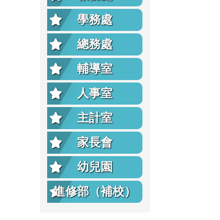
學務處
總務處
輔導室
人事室
主計室
家長會
幼兒園
進修部（補校）