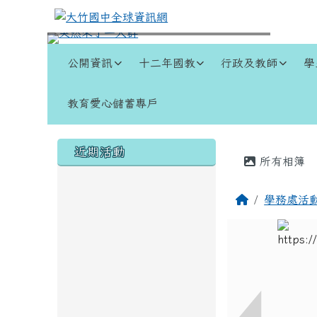
跳至主內容區
大竹國中全球資訊網
導覽列
公開資訊
十二年國教
行政及教師
學
教育愛心儲蓄專戶
頁尾區域
左邊區域內容
主內容
近期活動
所有相簿
回首頁
學務處活