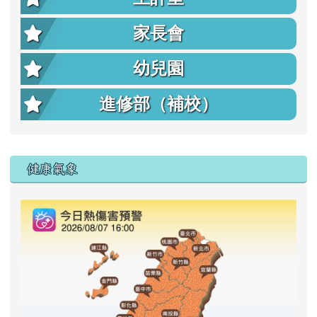
家長會
幼兒園
進修部（補校）
右邊區域內容
健康氣象