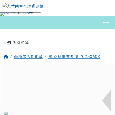
大竹國中全球資訊網
跳至主內容區
導覽列
⏸
頁尾區域
主內容區域
所有相簿
回首頁
學務處活動相簿
第53屆畢業典禮-20230608