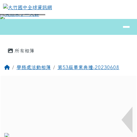
大竹國中全球資訊網
跳至主內容區
導覽列
⏸
頁尾區域
主內容區域
所有相簿
回首頁
學務處活動相簿
第53屆畢業典禮-20230608