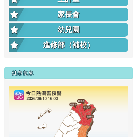
家長會
幼兒園
進修部（補校）
右邊區域內容
健康氣象