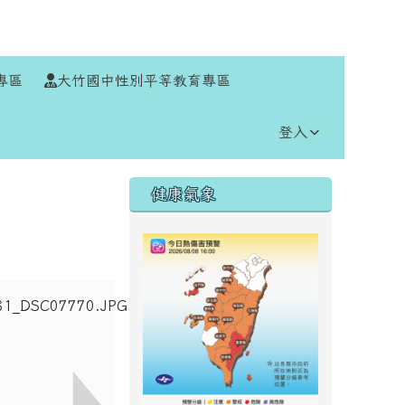
⏸
專區
大竹國中性別平等教育專區
登入
右邊區域內容
健康氣象