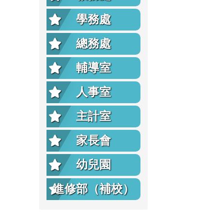
學務處
總務處
輔導室
人事室
主計室
家長會
幼兒園
進修部（補校）