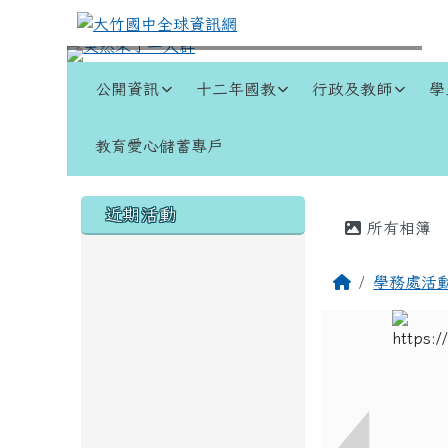
跳至主內容區
大竹國中全球資訊網
導覽列
公開資訊
十二年國教
行政及教師
學
教育愛心儲蓄專戶
頁尾區域
左邊區域內容
主內容
近期活動
所有相簿
回首頁
學務處活