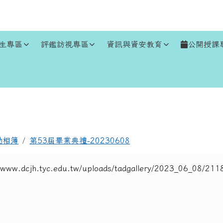
生專區
評鑑訪視專區
資訊與資安教育
公開授課
區域
動相簿
第53屆畢業典禮-20230608