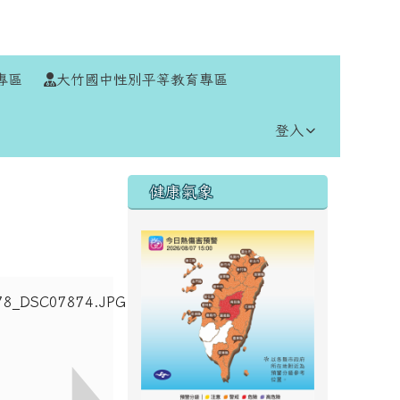
⏸
專區
大竹國中性別平等教育專區
登入
右邊區域內容
健康氣象