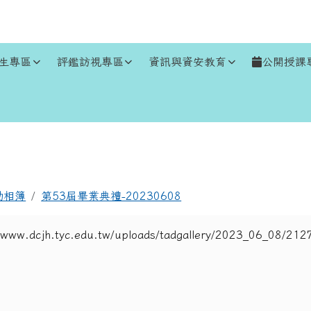
生專區
評鑑訪視專區
資訊與資安教育
公開授課
區域
動相簿
第53屆畢業典禮-20230608