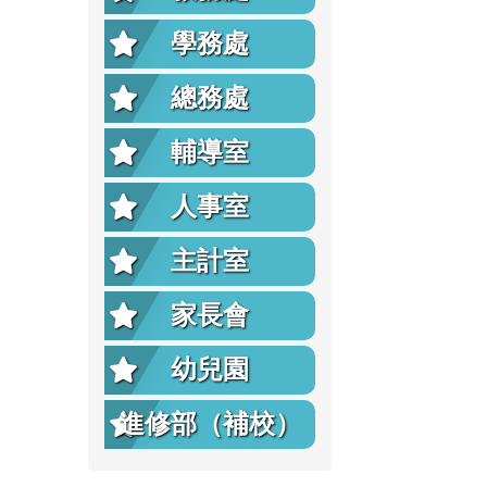
學務處
總務處
輔導室
人事室
主計室
家長會
幼兒園
進修部（補校）