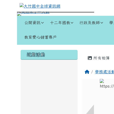
跳至主內容區
大竹國中全球資訊網
導覽列
公開資訊
十二年國教
行政及教師
學
教育愛心儲蓄專戶
頁尾區域
左邊區域內容
主內容
近期活動
所有相簿
回首頁
學務處活