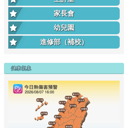
家長會
幼兒園
進修部（補校）
右邊區域內容
健康氣象