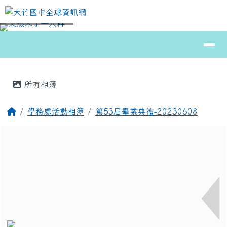
大竹國中全球資訊網
跳至主內容區
導覽列
⏸
頁尾區域
主內容區域
所有相簿
回首頁
學務處活動相簿
第53屆畢業典禮-20230608