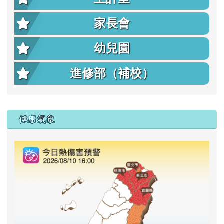
家長會
幼兒園
進修部（補校）
右邊區域內容
健康氣象