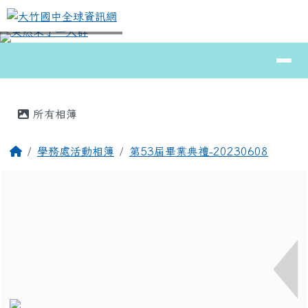
大竹國中全球資訊網
跳至主內容區
導覽列
⏸
頁尾區域
主內容區域
所有相簿
回首頁
學務處活動相簿
第53屆畢業典禮-20230608