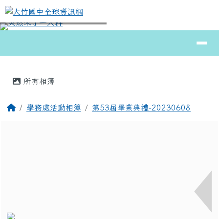
大竹國中全球資訊網
跳至主內容區
導覽列
⏸
頁尾區域
主內容區域
所有相簿
回首頁
學務處活動相簿
第53屆畢業典禮-20230608