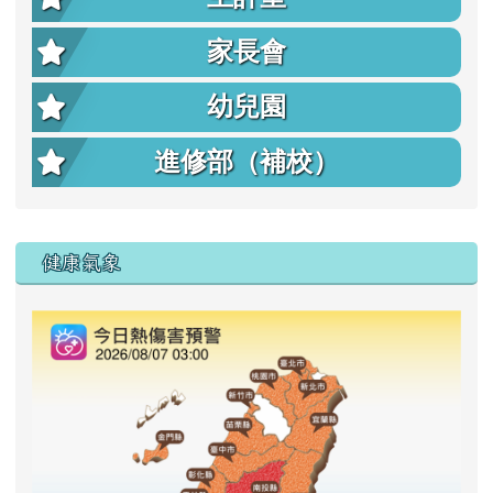
家長會
幼兒園
進修部（補校）
右邊區域內容
健康氣象