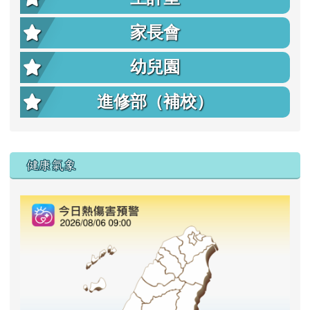
家長會
幼兒園
進修部（補校）
右邊區域內容
健康氣象