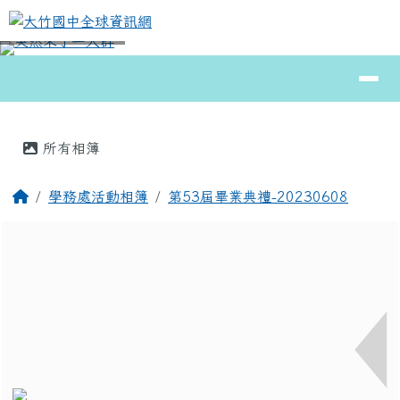
大竹國中全球資訊網
跳至主內容區
導覽列
⏸
頁尾區域
主內容區域
所有相簿
回首頁
學務處活動相簿
第53屆畢業典禮-20230608