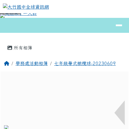
大竹國中全球資訊網
跳至主內容區
導覽列
⏸
頁尾區域
主內容區域
所有相簿
回首頁
學務處活動相簿
七年級帶式橄欖球-20230609