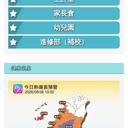
家長會
幼兒園
進修部（補校）
右邊區域內容
健康氣象