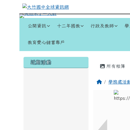
跳至主內容區
大竹國中全球資訊網
導覽列
公開資訊
十二年國教
行政及教師
學
教育愛心儲蓄專戶
頁尾區域
左邊區域內容
主內容
近期活動
所有相簿
回首頁
學務處活