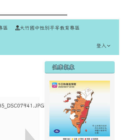
⏸
專區
大竹國中性別平等教育專區
登入
右邊區域內容
健康氣象