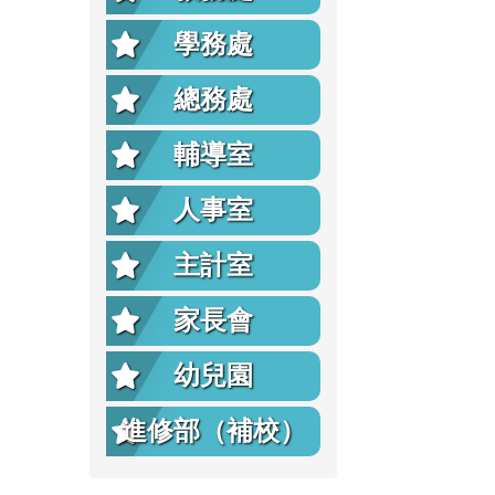
學務處
總務處
輔導室
人事室
主計室
家長會
幼兒園
進修部（補校）