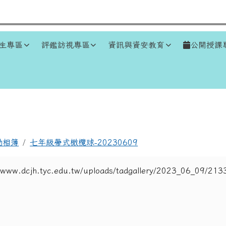
生專區
評鑑訪視專區
資訊與資安教育
公開授課
區域
動相簿
七年級帶式橄欖球-20230609