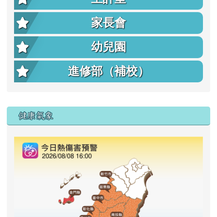
家長會
幼兒園
進修部（補校）
右邊區域內容
健康氣象