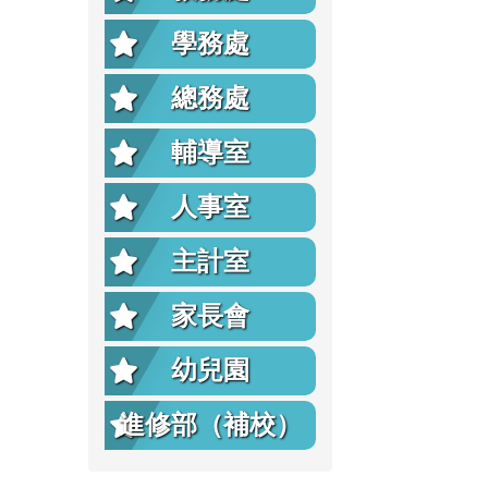
學務處
總務處
輔導室
人事室
主計室
家長會
幼兒園
進修部（補校）