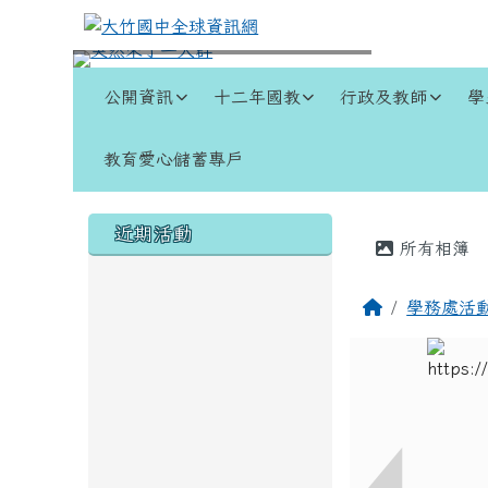
跳至主內容區
大竹國中全球資訊網
導覽列
公開資訊
十二年國教
行政及教師
學
教育愛心儲蓄專戶
頁尾區域
左邊區域內容
主內容
近期活動
所有相簿
回首頁
學務處活