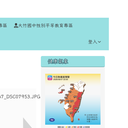
⏸
專區
大竹國中性別平等教育專區
登入
右邊區域內容
健康氣象