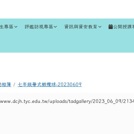
生專區
評鑑訪視專區
資訊與資安教育
公開授課
區域
動相簿
七年級帶式橄欖球-20230609