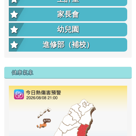
家長會
幼兒園
進修部（補校）
右邊區域內容
健康氣象