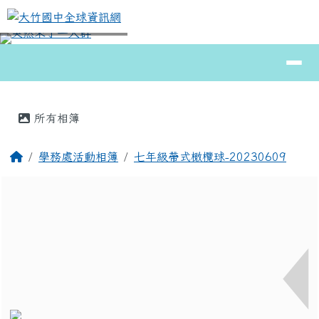
大竹國中全球資訊網
跳至主內容區
導覽列
⏸
頁尾區域
主內容區域
所有相簿
回首頁
學務處活動相簿
七年級帶式橄欖球-20230609