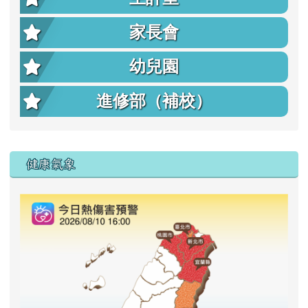
家長會
幼兒園
進修部（補校）
右邊區域內容
健康氣象