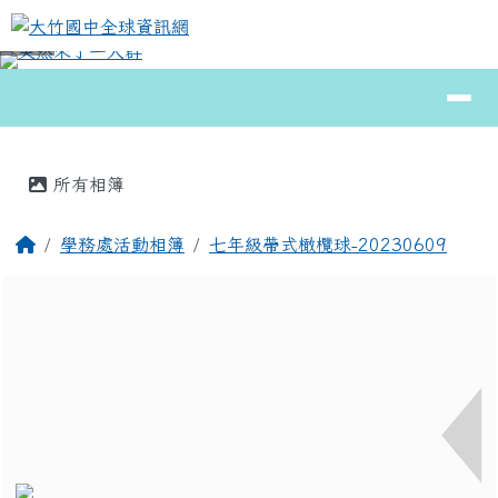
大竹國中全球資訊網
跳至主內容區
導覽列
⏸
頁尾區域
主內容區域
所有相簿
回首頁
學務處活動相簿
七年級帶式橄欖球-20230609