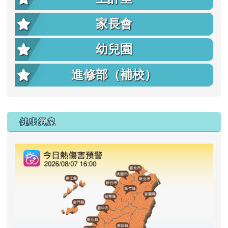
家長會
幼兒園
進修部（補校）
右邊區域內容
健康氣象