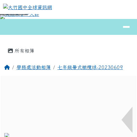
大竹國中全球資訊網
跳至主內容區
導覽列
⏸
頁尾區域
主內容區域
所有相簿
回首頁
學務處活動相簿
七年級帶式橄欖球-20230609