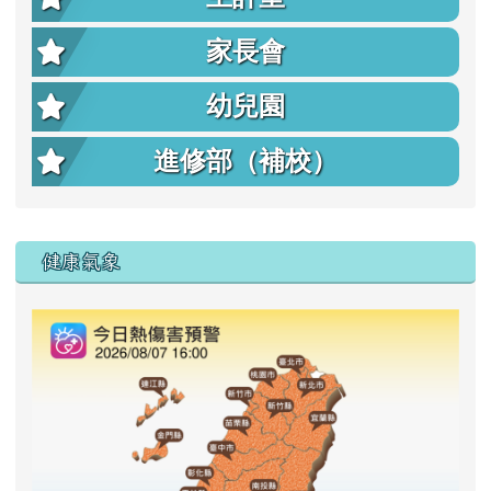
家長會
幼兒園
進修部（補校）
右邊區域內容
健康氣象